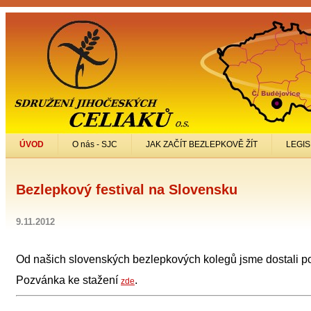
ÚVOD
O nás - SJC
JAK ZAČÍT BEZLEPKOVĚ ŽÍT
LEGIS
Bezlepkový festival na Slovensku
9.11.2012
Od našich slovenských bezlepkových kolegů jsme dostali po
Pozvánka ke stažení
.
zde